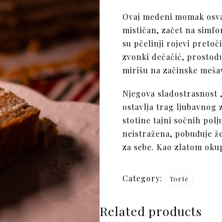
Ovaj medeni momak osvaj
mističan, začet na simfo
su pčelinji rojevi preto
zvonki dečačić, prostodu
mirišu na začinske mešav
Njegova sladostrasnost 
ostavlja trag ljubavnog
stotine tajni sočnih pol
neistražena, pobuđuje že
za sebe. Kao zlatom okup
Category:
Torte
Related products