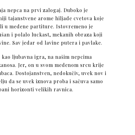
a nepca na prvi zalogaj. Duboko je
niji tajanstvene arome hiljade cvetova koje
čili u medene partiture. Istovremeno je
šan i polalo luckast, mekanih obraza koji
ine. Sav jedar od lavine putera i pavlake.
, kao ljubavna igra, na našim nepcima
 zanosa. Jer, on u svom medenom srcu krije
jubaca. Dostojanstven, nedokučiv, uvek nov i
lju da se uvek iznova proba i sačuva samo
ani horizonti velikih ravnica.