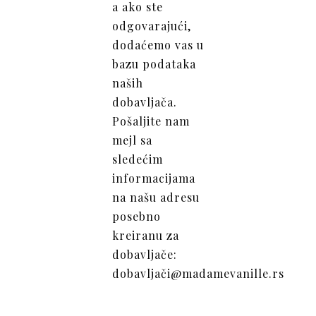
a ako ste
odgovarajući,
dodaćemo vas u
bazu podataka
naših
dobavljača.
Pošaljite nam
mejl sa
sledećim
informacijama
na našu adresu
posebno
kreiranu za
dobavljače:
dobavljači@madamevanille.rs