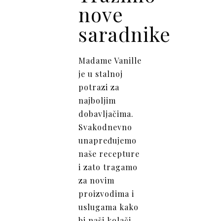
nove
saradnike
Madame Vanille
je u stalnoj
potrazi za
najboljim
dobavljačima.
Svakodnevno
unapređujemo
naše recepture
i zato tragamo
za novim
proizvodima i
uslugama kako
bi naši kolači