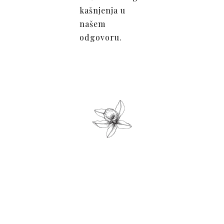
kašnjenja u
našem
odgovoru.