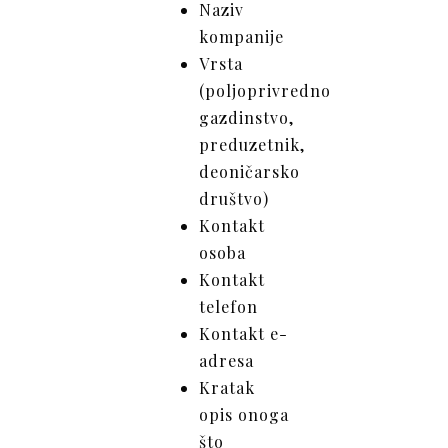
Naziv
kompanije
Vrsta
(poljoprivredno
gazdinstvo,
preduzetnik,
deoničarsko
društvo)
Kontakt
osoba
Kontakt
telefon
Kontakt e-
adresa
Kratak
opis onoga
što