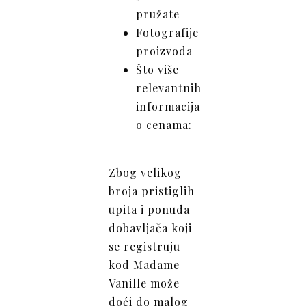
pružate
Fotografije
proizvoda
Što više
relevantnih
informacija
o cenama:
Zbog velikog
broja pristiglih
upita i ponuda
dobavljača koji
se registruju
kod Madame
Vanille može
doći do malog