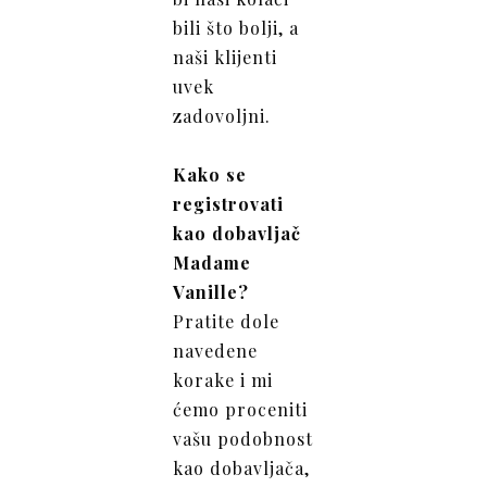
bili što bolji, a
naši klijenti
uvek
zadovoljni.
Kako se
registrovati
kao dobavljač
Madame
Vanille?
Pratite dole
navedene
korake i mi
ćemo proceniti
vašu podobnost
kao dobavljača,