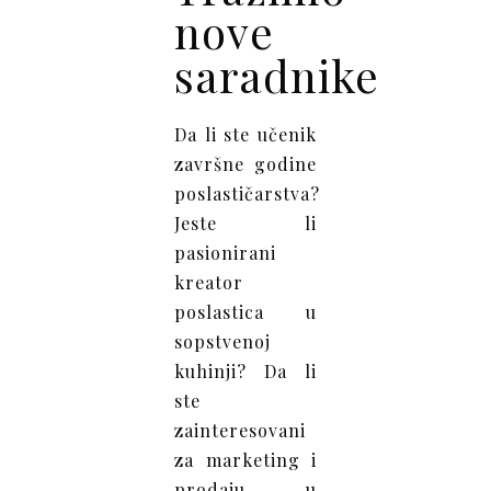
nove
saradnike
Da li ste učenik
završne godine
poslastičarstva?
Jeste li
pasionirani
kreator
poslastica u
sopstvenoj
kuhinji? Da li
ste
zainteresovani
za marketing i
prodaju u