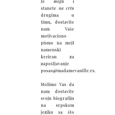
to mogu
i
stanete
na crtu
drugima u
timu, dostavite
nam Vaše
motivaciono
pismo na mejl
namenski
kreiran za
zapošljavanje
posao@madamevanille.rs
.
Molimo Vas da
nam dostavite
svoju biografiju
na srpskom
jeziku sa što