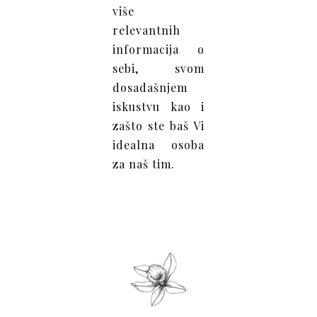
više
relevantnih
informacija o
sebi, svom
dosadašnjem
iskustvu kao i
zašto ste baš Vi
idealna osoba
za naš tim.