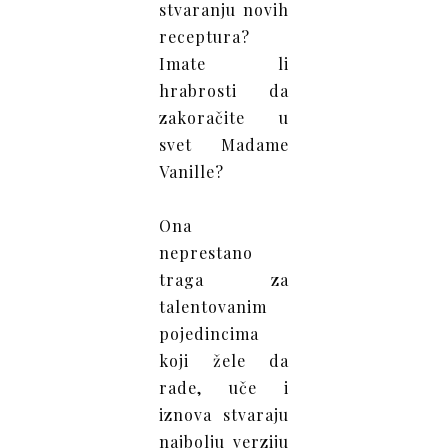
stvaranju novih
receptura?
Imate li
hrabrosti da
zakoračite u
svet Madame
Vanille?
Ona
neprestano
traga za
talentovanim
pojedincima
koji žele da
rade, uče i
iznova stvaraju
najbolju verziju