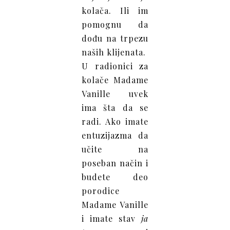
kolača. Ili im
pomognu da
dođu na trpezu
naših klijenata.
U radionici za
kolače Madame
Vanille uvek
ima šta da se
radi. Ako imate
entuzijazma da
učite na
poseban način i
budete deo
porodice
Madame Vanille
i imate stav
ja