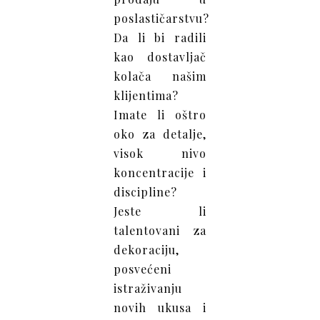
poslastičarstvu?
Da li bi radili
kao dostavljač
kolača našim
klijentima?
Imate li oštro
oko za detalje,
visok nivo
koncentracije i
discipline?
Jeste li
talentovani za
dekoraciju,
posvećeni
istraživanju
novih ukusa i