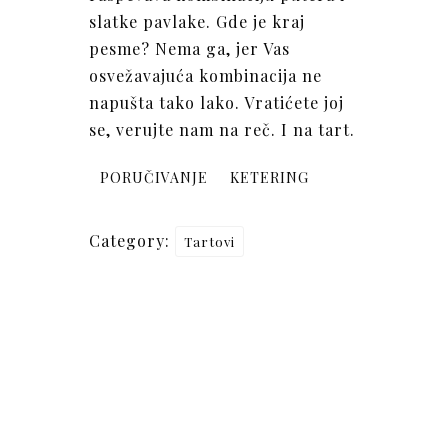
slatke pavlake. Gde je kraj
pesme? Nema ga, jer Vas
osvežavajuća kombinacija ne
napušta tako lako. Vratićete joj
se, verujte nam na reč. I na tart.
PORUČIVANJE
KETERING
Category:
Tartovi