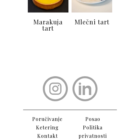
Marakuja
Mlečni tart
tart
Poručivanje
Posao
Ketering
Politika
Kontak
t
privatnosti