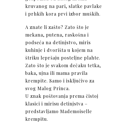
kruvanog na pari, slatke pavlake
i prhkih kora prvi izbor muških.
A znate li zašto? Zato što je
mekana, putena, raskošna i
podseća na detinjstvo, miris
kuhinje i dvorišta u kojem na
štriku lepršaju posteljne plahte.
Zato što je svakom dečaku tetka,
baka, ujna ili mama pravila
krempite. Samo i isključivo za
svog Malog Princa.
U znak poštovanja prema čistoj
klasici i mirisu detinjstva –
predstavljamo Mademoiselle
krempitu.