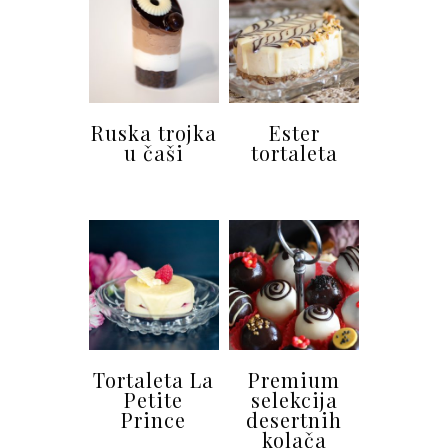
Ruska trojka
Ester
u čaši
tortaleta
Tortaleta La
Premium
Petite
selekcija
Prince
desertnih
kolača