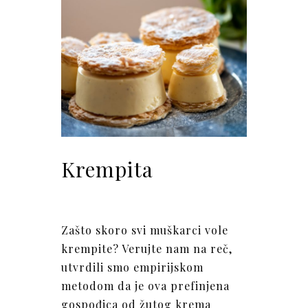
Krempita
Zašto skoro svi muškarci vole
krempite? Verujte nam na reč,
utvrdili smo empirijskom
metodom da je ova prefinjena
gospođica od žutog krema