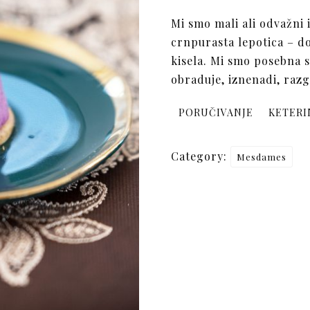
Mi smo mali ali odvažni 
crnpurasta lepotica – d
kisela. Mi smo posebna s
obraduje, iznenadi, razga
PORUČIVANJE
KETERI
Category:
Mesdames