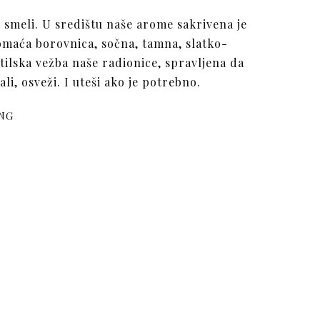
i smeli. U središtu naše arome sakrivena je
omaća borovnica, sočna, tamna, slatko-
tilska vežba naše radionice, spravljena da
li, osveži. I uteši ako je potrebno.
NG