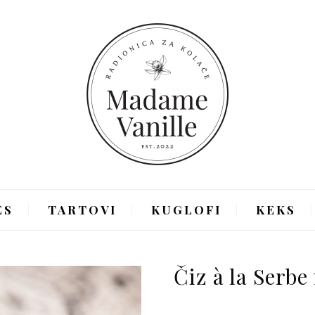
ES
TARTOVI
KUGLOFI
KEKS
Čiz à la Serb