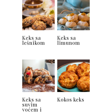
Keks sa
Keks sa
lešnikom
limunom
Keks sa
Kokos keks
suvim
voćem i