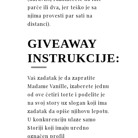
parče ili dva, jer teško je sa
njima provesti par sati na
distanci).
GIVEAWAY
INSTRUKCIJE:
Vaš zadatak je da zapratite
Madame Vanille, izaberete jednu
od ove četiri torte i podelite je
na svoj story uz slogan koji ima
zadatak da opiše njihovu lepotu.
U konkurenciju ulaze samo
Storiji koji imaju uredno
označen profil