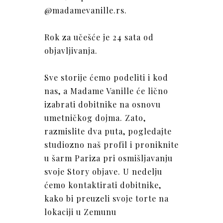
@madamevanille.rs.
Rok za učešće je 24 sata od
objavljivanja.
Sve storije ćemo podeliti i kod
nas, a Madame Vanille će lično
izabrati dobitnike na osnovu
umetničkog dojma. Zato,
razmislite dva puta, pogledajte
studiozno naš profil i proniknite
u šarm Pariza pri osmišljavanju
svoje Story objave. U nedelju
ćemo kontaktirati dobitnike,
kako bi preuzeli svoje torte na
lokaciji u Zemunu