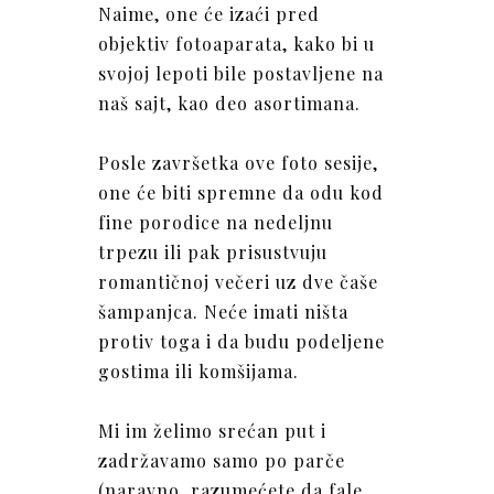
Naime, one će izaći pred
objektiv fotoaparata, kako bi u
svojoj lepoti bile postavljene na
naš sajt, kao deo asortimana.
Posle završetka ove foto sesije,
one će biti spremne da odu kod
fine porodice na nedeljnu
trpezu ili pak prisustvuju
romantičnoj večeri uz dve čaše
šampanjca. Neće imati ništa
protiv toga i da budu podeljene
gostima ili komšijama.
Mi im želimo srećan put i
zadržavamo samo po parče
(naravno, razumećete da fale