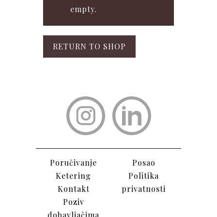
empty.
RETURN TO SHOP
Poručivanje
Posao
Ketering
Politika
Kontak
t
privatnosti
Poziv
dobavljačima